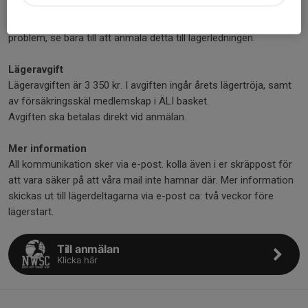
sovsäck och luftmadrass (eller motsvarande).
Om någon deltagare vill övernatta hemma så är detta inget
problem, se bara till att anmäla detta till lägerledningen.
Lägeravgift
Lägeravgiften är 3 350 kr. I avgiften ingår årets lägertröja, samt
av försäkringsskäl medlemskap i ÄLI basket.
Avgiften ska betalas direkt vid anmälan.
Mer information
All kommunikation sker via e-post. kolla även i er skräppost för
att vara säker på att våra mail inte hamnar där. Mer information
skickas ut till lägerdeltagarna via e-post ca: två veckor före
lägerstart.
Till anmälan
Klicka här