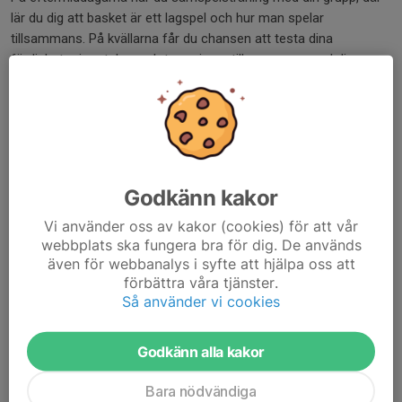
lär du dig att basket är ett lagspel och hur man spelar
tillsammans. På kvällarna får du chansen att testa dina
färdigheter i matcher och turneringar tillsammans med dina
lägerkamrater. Utanför träningstiden har vi ledare som
organiserar aktiviteter för dig, det finns också möjlighet att vara
med i olika tävlingar eller spontanspela basket tillsammans med
dina nya basketvänner!
Coacher
Godkänn kakor
I vår tränarstab ingår elittränare med erfarenhet av basket på
nationell och internationell toppnivå, samt några av de bästa
Vi använder oss av kakor (cookies) för att vår
webbplats ska fungera bra för dig. De används
ungdomstränarna från Skåne. Andra tränare du möter på lägret
även för webbanalys i syfte att hjälpa oss att
kan vara aktiva elitspelare från Basketligan Dam och Basketligan
förbättra våra tjänster.
Herr, som genom att arbeta på North West Summer Camp vill
Så använder vi cookies
göra dig och svensk basket bättre.
Kost & logi
Godkänn alla kakor
Kosten består av fyra mål mat om dagen (ett på lördagen och
två på torsdagen). Logi i skolsalar. Deltagarna tar med sig
Bara nödvändiga