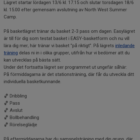
Lägret startar lördagen 13/6 kl. 17.15 och slutar torsdagen 18/6
kl. 15.00 efter gemensam avslutning av North West Summer
Camp.
På basketlägret tränar du basket 2-3 pass om dagen. Easylägret
är till för dig som testat basket i EASY-basketform och nu vill
lära dig mer, här tränar vi basket ”på riktigt”. På lägrets
inledande
träning
delas ni in i olika grupper, utifrån hur vi bedömer att du
kan utvecklas på bästa sätt.
Under det fortsatta lägret ser programmet ut ungefär såhär:
På förmiddagarna är det stationsträning, där får du utveckla ditt
individuella basketkunnande.
🏀 Dribbling
🏀 Pass
🏀 Avslut
🏀 Bollbehandling
🏀 Rörelseglädje
På eftermiddagarna har du samspelsträning med din grupp, där