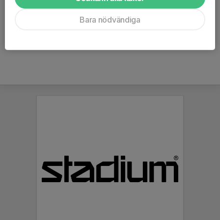
plats på sommarens stora höjdpunkt, som alltid veckan innan...
Bara nödvändiga
Läs mer