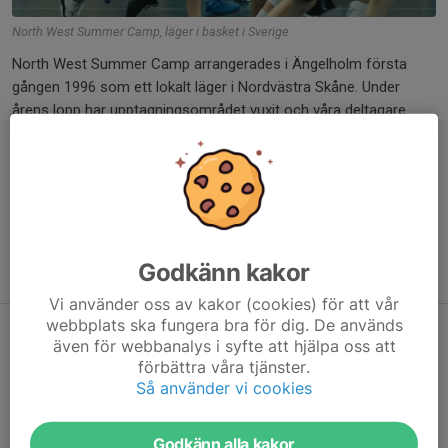
North West Summer Camp, läger i basket i Sverige
North West Summer Camp arrangerades i Ängelholm första
gången 1996 som ett lokalt läger i Nordvästra Skåne. Under
årens lopp har upptagningsområdet vuxit och våra deltagare
kommer från hela Sverige, syftet är dock detsamma, kvalitet
och spelarutveckling!
Vi strävar efter att alltid erbjuda våra deltagare den bästa
utvecklingen under vårt läger. Det gör vi genom att anställa de
bästa coacherna och ge våra deltagare de bästa
förutsättningarna i form av logi, mat, träningsgrupper och
Godkänn kakor
upplägg under deras lägervistelse.
Vi använder oss av kakor (cookies) för att vår
webbplats ska fungera bra för dig. De används
Anmälan öppen!
även för webbanalys i syfte att hjälpa oss att
förbättra våra tjänster.
1 dec 2025
Så använder vi cookies
Nu är anmälan till Sveriges bästa basketläger, North West
Summer Camp 2026, äntligen öppen!
Godkänn alla kakor
Anmälningarna strömmar in med en väldig fart. In och säkra din