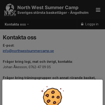
North West Summer Camp
Sveriges största basketläger - Ängelholm
Logga in
Kontakta oss
Kontakta oss
E-post:
info@northwestsummercamp.se
Frågor kring logi, mat och övrigt, k
ontakta:
Johan Åkesson, 0762-47 09 05
Frågor kring träningsgrupper och annat rörande basket,
k
ontakta:
Easy- och Daglägret
Jörgen Lillieholm, 0735-75 83 22
Ungdomslägret
Martin Fastberg 0706-60 26 95